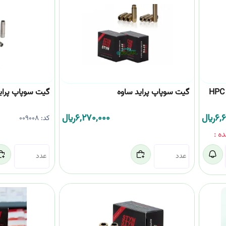
گیت سوپاپ پراید ساوه
گیت سوپاپ پراید (
6,
﷼
6,270,000
﷼
کد:
009008
ه :