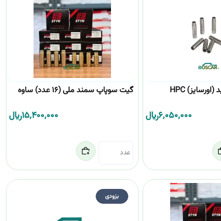
اورسایز) HPC
گیت سوپاپ سمند ملی (16 عدد) ساوه
6,050,000
﷼
15,400,000
﷼
بزودی