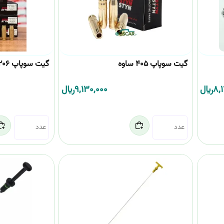
گیت سوپاپ 405 ساوه
گیت سوپاپ 206تیپ5 (16 عدد) ساوه
8,
﷼
9,130,000
﷼