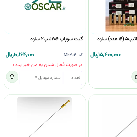
گیت سوپاپ 206تیپ2 ساوه
15,400,000
﷼
10,164,000
﷼
کد:
MEA14
در صورت فعال شدن به من خبر بده :