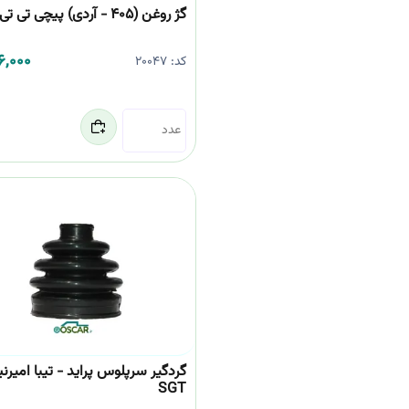
گژ روغن (405 - آردی) پیچی تی تی کا
6,000
کد:
20047
گردگیر سرپلوس پراید - تیبا امیرنیا
SGT