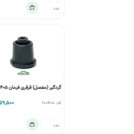
گردگیر (مفصل) قرقری فرمان 405 امیرنیا
259,500
کد:
2004010