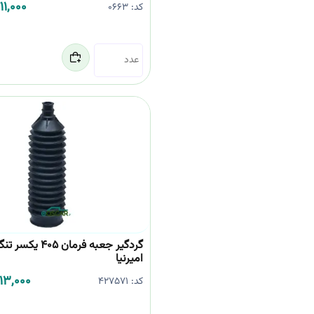
11,000
کد:
0663
گردگیر جعبه فرمان 405 یکسر 
امیرنیا
113,000
کد:
427571