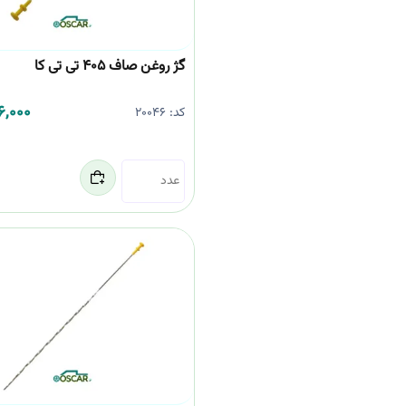
گژ روغن صاف 405 تی تی کا
6,000
کد:
20046