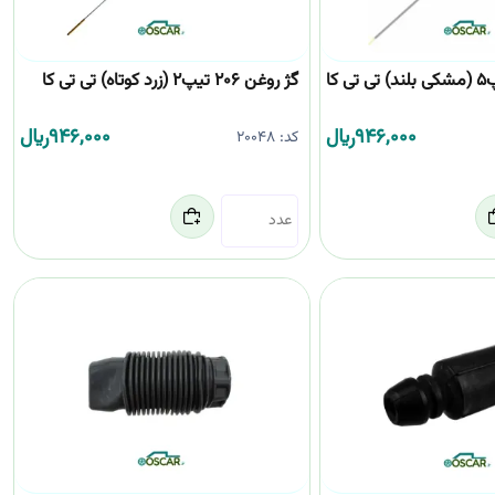
گژ روغن 206 تیپ2 (زرد کوتاه) تی تی کا
946,000
﷼
946,000
﷼
کد:
20048