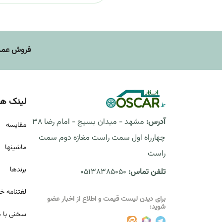
فروش عمده
لینک ها
آدرس:
مشهد - میدان بسیج - امام رضا 38
مقايسه
چهارراه اول سمت راست مغازه دوم سمت
ماشینها
راست
برندها
تلفن تماس:
05138385050
لغتنامه خ
برای دیدن لیست قیمت و اطلاع از اخبار عضو
شوید:
سخنی با ه