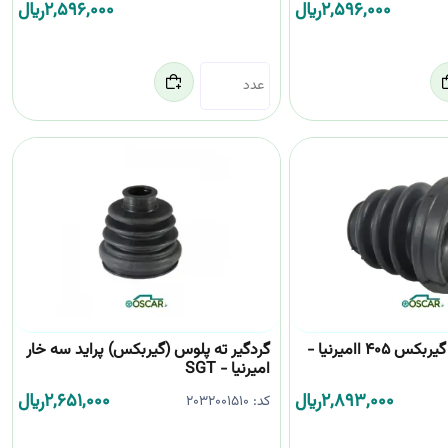
2,596,000
﷼
2,596,000
﷼
گردگیر ته پلوس گیربکس 405 اامیرنیا -
گردگیر ته پلوس (گیربکس) پراید سه خار
امیرنیا - SGT
2,893,000
﷼
2,651,000
﷼
کد:
2032001510