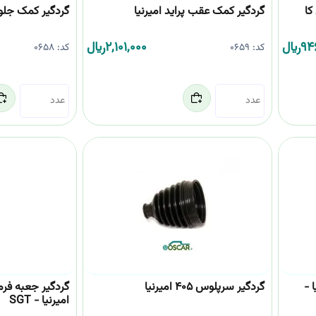
گردگیر کمک عقب پراید امیرنیا
گردگیر کمک جلو پ
94
﷼
2,101,000
﷼
کد:
0659
کد:
0658
 -
گردگیر سرپلوس 405 امیرنیا
گردگیر جعبه فرم
امیرنیا - SGT