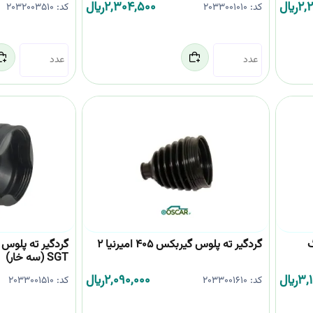
2,2
﷼
2,304,500
﷼
کد:
2033001010
کد:
2032003510
تنگ
گردگیر ته پلوس گیربکس 405 امیرنیا 2
SGT (سه خار)
3,
﷼
2,090,000
﷼
کد:
2033001610
کد:
2033001510