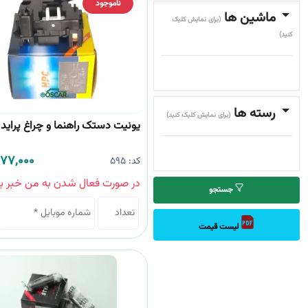
ناموجود
ماشین ها
(برای نمایش کلیک
کنید)
رسته ها
(برای نمایش کلیک کنید)
یونیت دستک راهنما و چراغ پراید HPC
677,000
کد:
595
در صورت فعال شدن به من خبر بد
جستجو
لیست قیمت