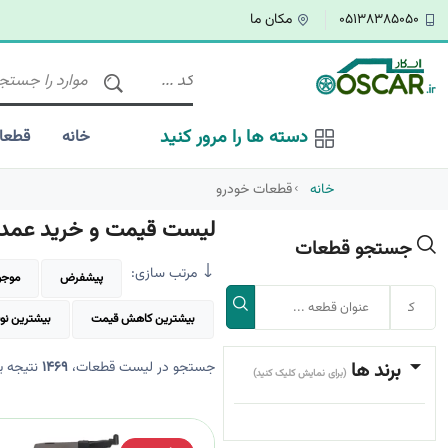
05138385050
مکان ما
دسته ها را مرور کنید
خانه
قطعا
خانه
قطعات خودرو
لیست قیمت و خرید عمده 
جستجو قطعات
مرتب سازی:
پیشفرض
موجود
بیشترین کاهش قیمت
بیشترین نو
برند ها
جستجو در لیست قطعات،
1469
نتیجه ی
(برای نمایش کلیک کنید)