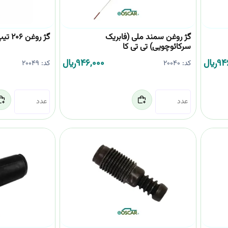
گژ روغن سمند ملی (فابریک
گژ روغن 206 تیپ5 (مشکی بلند) تی تی کا
سرکائوچویی) تی تی کا
94
﷼
946,000
﷼
کد:
20040
کد:
20049