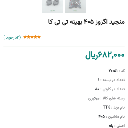
منجید اگزوز 405 بهینه تی تی کا
(3بازخورد )
682,000
﷼
کد :
20051
تعداد در بسته :
1
تعداد در کارتن :
50
رسته های کالا :
موتوری
نام برند :
TTK
نام ماشین :
405
اصلی :
بله