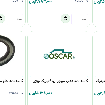
2,
﷼
2,783,000
﷼
کد:
80570
کد:
10051
کاسه نمد عقب موتور ال90 باریک ویژن
کاسه نمد جلو م
5,
﷼
15,158,000
﷼
کد:
1711018