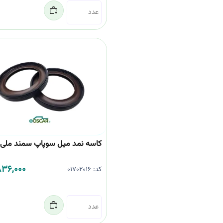
کاسه نمد میل سوپاپ سمند ملی 
,836,000
کد:
01702016