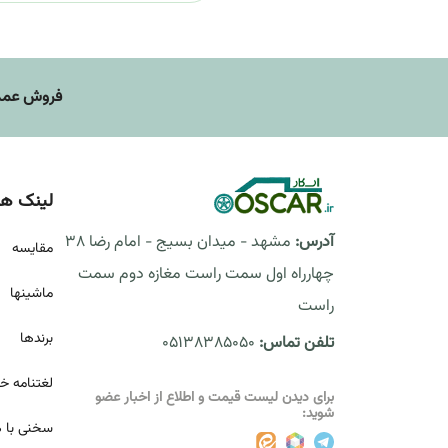
فروش عمده
لینک ها
آدرس:
مشهد - میدان بسیج - امام رضا 38
مقايسه
چهارراه اول سمت راست مغازه دوم سمت
ماشینها
راست
برندها
تلفن تماس:
05138385050
لغتنامه خ
برای دیدن لیست قیمت و اطلاع از اخبار عضو
شوید:
سخنی با ه