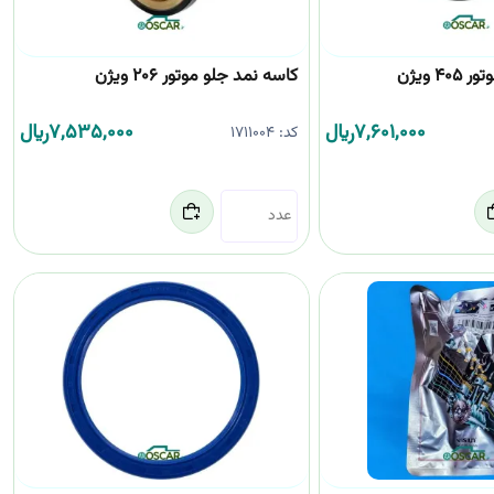
4 ویژن
کاسه نمد جلو موتور 206 ویژن
7,601,000
﷼
7,535,000
﷼
کد:
1711004