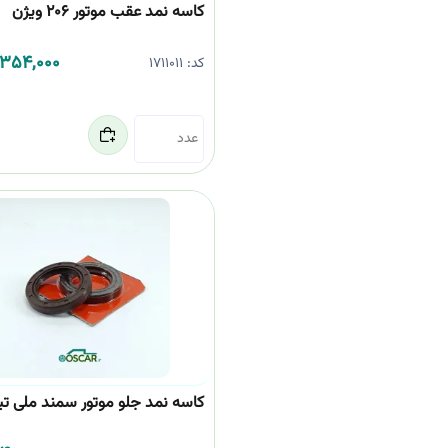
کاسه نمد عقب موتور 206 ویژن
,354,000
کد:
1711011
کاسه نمد جلو موتور سمند ملی ت