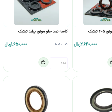
 تیتیک
کاسه نمد جلو موتور پراید تیتیک
2,640,000
﷼
1,650,000
﷼
کد:
10060