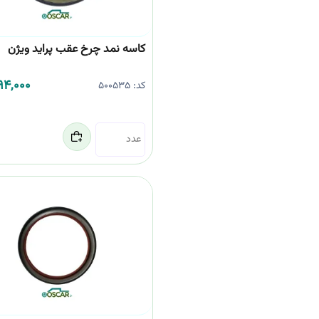
کاسه نمد چرخ عقب پراید ویژن
94,000
کد:
500535