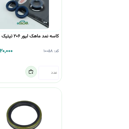
کاسه نمد ماهک لیور 206 تیتیک
320,000
کد:
10058