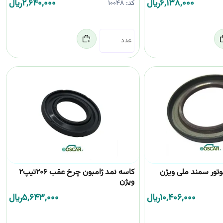
6,138,000
﷼
2,640,000
﷼
کد:
10048
وتور سمند ملی ویژن
کاسه نمد ژامبون چرخ عقب 206تیپ2
ویژن
10,406,000
﷼
5,643,000
﷼