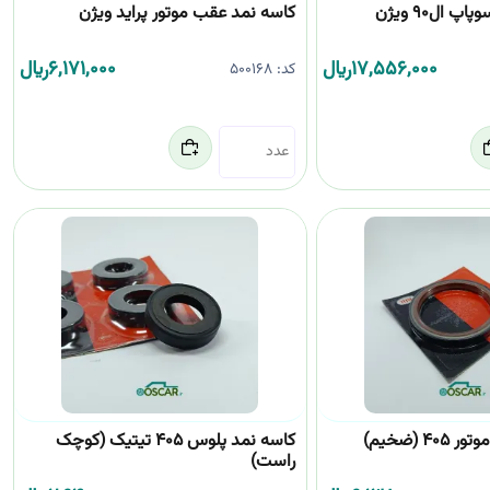
 ال90 ویژن
کاسه نمد عقب موتور پراید ویژن
17,556,000
﷼
6,171,000
﷼
کد:
500168
کاسه نمد عقب موتور 405 (ضخیم)
کاسه نمد پلوس 405 تیتیک (کوچک
راست)