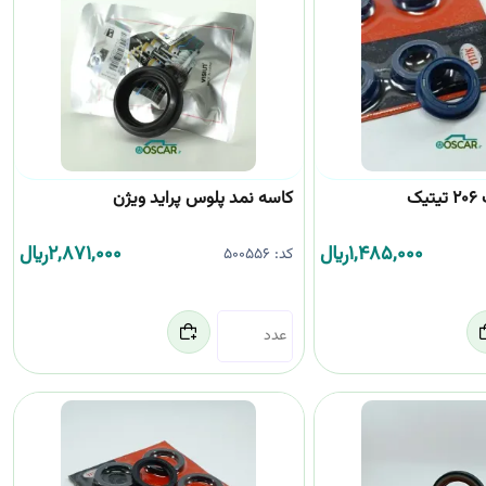
ک
کاسه نمد پلوس پراید ویژن
1,485,000
﷼
2,871,000
﷼
کد:
500556