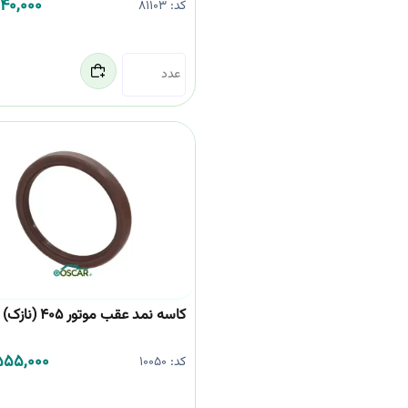
640,000
کد:
81103
کاسه نمد عقب موتور 405 (نازک) تیتیک
555,000
کد:
10050