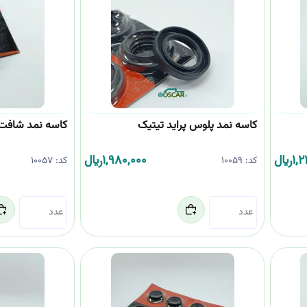
کاسه نمد پلوس پراید تیتیک
کاسه نمد شافت 206 تیتی
1,
﷼
1,980,000
﷼
کد:
10059
کد:
10057