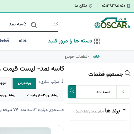
05138385050
مکان ما
دسته ها را مرور کنید
خانه
قطعا
خانه
قطعات خودرو
کاسه نمد- لیست قیمت و 
جستجو قطعات
مرتب سازی:
پیشفرض
موجود
بیشترین کاهش قیمت
بیشترین نو
برند ها
جستجوی عبارت `کاسه نمد`
77
نتیجه ی
(برای نمایش کلیک کنید)