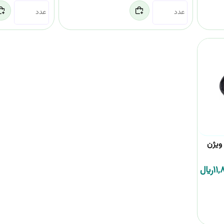
ویژن
11
﷼