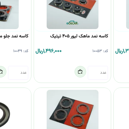
کاسه نمد ماهک لیور 405 تیتیک
کاسه نمد جلو موتور 405
1,
﷼
1,496,000
﷼
کد:
10053
کد:
10049