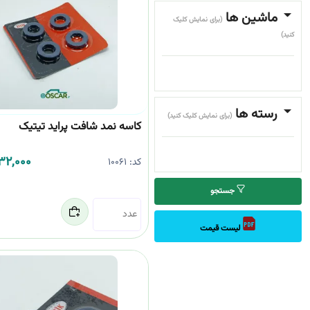
ماشین ها
(برای نمایش کلیک
کنید)
رسته ها
(برای نمایش کلیک کنید)
کاسه نمد شافت پراید تیتیک
232,000
کد:
10061
جستجو
لیست قیمت