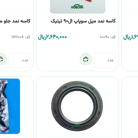
کاسه نمد میل سوپاپ ال90 تیتیک
کاسه نمد جلو موتور 05
1,6
﷼
2,640,000
﷼
کد:
10090
کد:
1711008