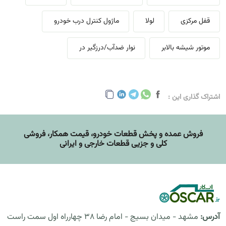
قفل مرکزی
لولا
ماژول کنترل درب خودرو
موتور شیشه بالابر
نوار ضدآب/درزگیر در
اشتراک گذاری این :
فروش عمده و پخش قطعات خودرو، قيمت همکار، فروشی
کلی و جزیی قطعات خارجی و ایرانی
آدرس:
مشهد - میدان بسیج - امام رضا 38 چهارراه اول سمت راست