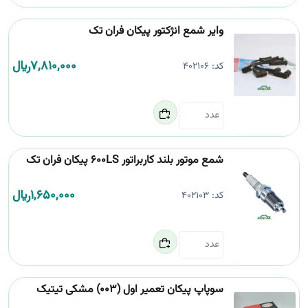
وایر شمع انژکتور پیکان فران تک
7,810,000
﷼
کد:
402106
شمع موتور بلند کاربراتور 600LS پیکان فران تک
1,650,000
﷼
کد:
402103
سوپاپ پیکان تعمیر اول (003) مشکی تیتیک