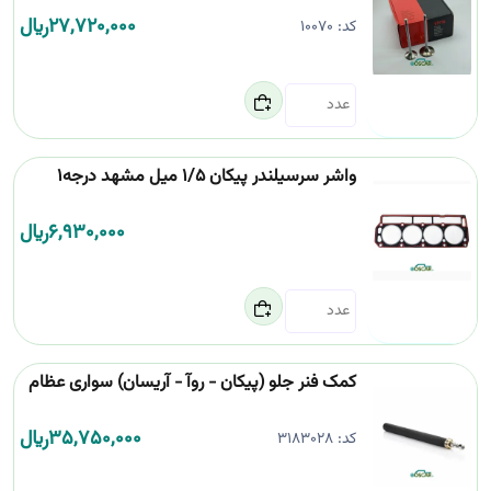
27,720,000
﷼
کد:
10070
واشر سرسیلندر پیکان 1/5 میل مشهد درجه1
6,930,000
﷼
کمک فنر جلو (پیکان - روآ - آریسان) سواری عظام
35,750,000
﷼
کد:
3183028