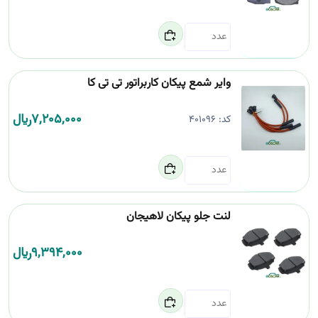
وایر شمع پیکان کاربراتور تی تی کا
7,205,000
﷼
کد:
401096
لنت جلو پیکان لاهیجان
9,394,000
﷼