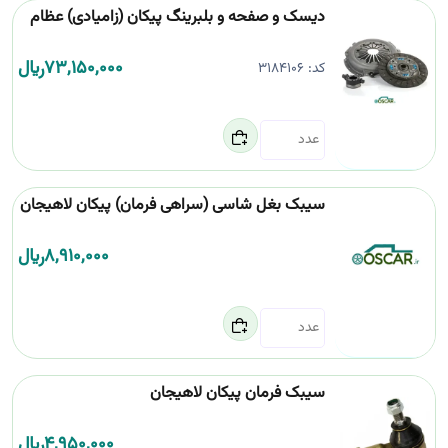
دیسک و صفحه و بلبرینگ پیکان (زامیادی) عظام
73,150,000
﷼
کد:
3184106
سیبک بغل شاسی (سراهی فرمان) پیکان لاهیجان
8,910,000
﷼
سیبک فرمان پیکان لاهیجان
4,950,000
﷼