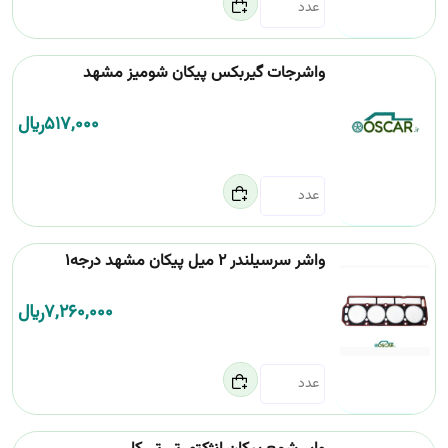
واشرجات گیربکس پیکان شومیز مشهد
517,000
﷼
واشر سرسیلندر 2 میل پیکان مشهد درجه1
7,260,000
﷼