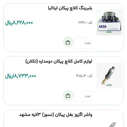
بلبرینگ کلاچ پیکان ایتالیا
8,228,000
﷼
کد:
2240
لوازم کامل کلاچ پیکان دومداره (تکلان)
18,733,000
﷼
کد:
41503
واشر اگزوز بغل پیکان (نسوز) 3لایه مشهد