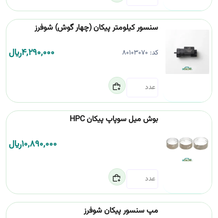
سنسور کیلومتر پیکان (چهار گوش) شوفرز
4,290,000
﷼
کد:
80103070
بوش میل سوپاپ پیکان HPC
10,890,000
﷼
مپ سنسور پیکان شوفرز