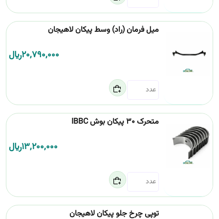
میل فرمان (راد) وسط پیکان لاهیجان
20,790,000
﷼
متحرک 30 پیکان بوش IBBC
13,200,000
﷼
توپی چرخ جلو پیکان لاهیجان