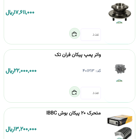
17,611,000
﷼
واتر پمپ پیکان فران تک
22,000,000
﷼
کد:
401213
متحرک 20 پیکان بوش IBBC
13,200,000
﷼