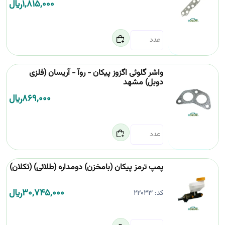
1,815,000
﷼
واشر گلوئی اگزوز پیکان - روآ - آریسان (فلزی
دوبل) مشهد
869,000
﷼
پمپ ترمز پیکان (بامخزن) دومداره (طلائی) (تکلان)
30,745,000
﷼
کد:
22033