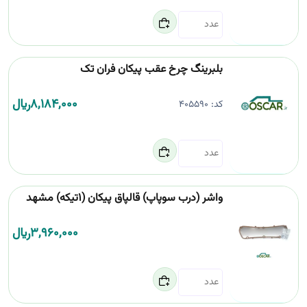
بلبرینگ چرخ عقب پیکان فران تک
8,184,000
﷼
کد:
405590
واشر (درب سوپاپ) قالپاق پیکان (1تیکه) مشهد
3,960,000
﷼