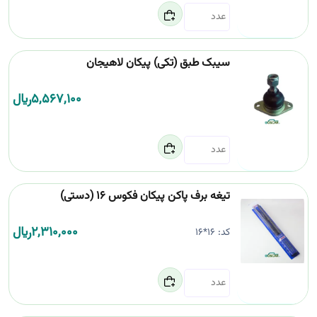
سیبک طبق (تکی) پیکان لاهیجان
5,567,100
﷼
تیغه برف پاکن پیکان فکوس 16 (دستی)
2,310,000
﷼
کد:
16*16