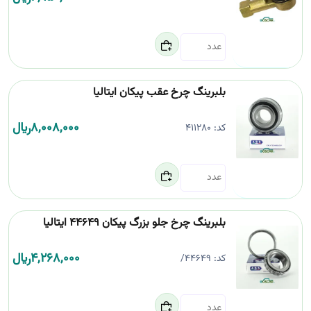
بلبرینگ چرخ عقب پیکان ایتالیا
8,008,000
﷼
کد:
411280
بلبرینگ چرخ جلو بزرگ پیکان 44649 ایتالیا
4,268,000
﷼
کد:
44649/