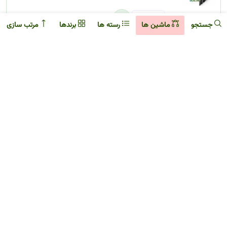
جستجو
ماشین ها
رسته ها
برند‌ها
مرتب سازی
پمپ کلاچ بالا پیکان جدید دومداره (تکلان)
28,776,000
﷼
کد:
41513
توپی چرخ عقب پیکان لاهیجان
14,113,000
﷼