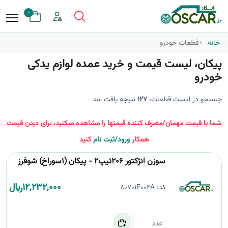
0
خانه
قطعات خودرو
پیکان، لیست قیمت و خرید عمده لوازم یدکی
خودرو
جستجو در لیست قطعات،
127
نتیجه یافت شد
شما با قیمت مهمان/مصرف کننده قیمتها را مشاهده میکنید، برای دیدن قیمت
همکار
ورود/ثبت نام
کنید
سوزن انژکتور 206تیپ2 - پیکان (1سوراخ) شوفرز
12,232,000
﷼
کد:
80701F002A