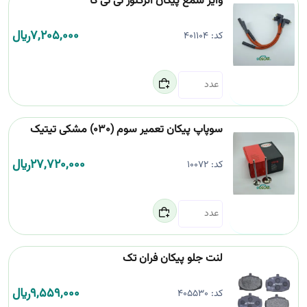
وایر شمع پیکان انژکتور تی تی کا
7,205,000
﷼
کد:
401104
سوپاپ پیکان تعمیر سوم (030) مشکی تیتیک
27,720,000
﷼
کد:
10072
لنت جلو پیکان فران تک
9,559,000
﷼
کد:
405530