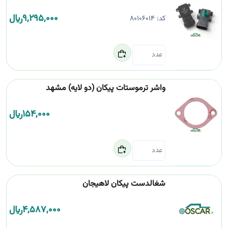
9,295,000
﷼
کد:
80106014
واشر ترموستات پیکان (دو لایه) مشهد
154,000
﷼
شغالدست پیکان لاهیجان
4,587,000
﷼