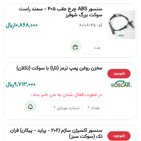
سنسور ABS چرخ عقب 405 - سمند راست
سوکت بزرگ شوفرز
10,868,000
﷼
کد:
80106045
مخزن روغن پمپ ترمز (تارا) با سوکت (تکلان)
ناموجود
9,713,000
﷼
در صورت فعال شدن به من خبر بده :
سنسور اکسیژن ساژم (206 - پراید - پیکان) فران
تک (سوکت سبز)
ناموجود