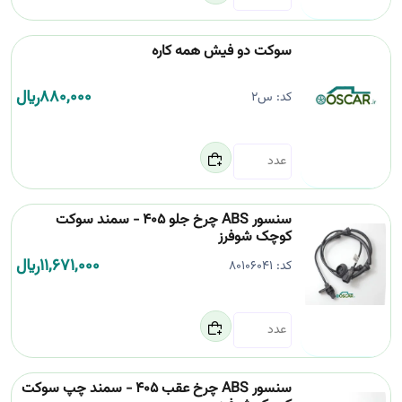
سوکت دو فیش همه کاره
880,000
﷼
کد:
س2
سنسور ABS چرخ جلو 405 - سمند سوکت
کوچک شوفرز
11,671,000
﷼
کد:
80106041
سنسور ABS چرخ عقب 405 - سمند چپ سوکت