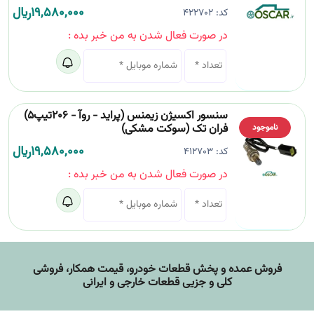
19,580,000
﷼
کد:
422702
در صورت فعال شدن به من خبر بده :
سنسور اکسیژن زیمنس (پراید - روآ - 206تیپ5)
فران تک (سوکت مشکی)
ناموجود
19,580,000
﷼
کد:
412703
در صورت فعال شدن به من خبر بده :
فروش عمده و پخش قطعات خودرو، قيمت همکار، فروشی
کلی و جزیی قطعات خارجی و ایرانی