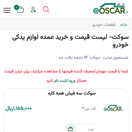
0
خانه
قطعات خودرو
سوکت- لیست قیمت و خرید عمده لوازم یدکی
خودرو
جستجوی عبارت `سوکت`
12
نتیجه یافت شد
شما با قیمت مهمان/مصرف کننده قیمتها را مشاهده میکنید، برای دیدن قیمت
همکار
ورود/ثبت نام
کنید
سوکت سه فیش همه کاره
1,155,000
﷼
کد:
س3