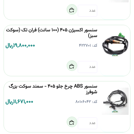
سنسور اکسیژن 405 (100 سانت) فران تک (سوکت
سبز)
19,800,000
﷼
کد:
422701
سنسور ABS چرخ جلو 405 - سمند سوکت بزرگ
شوفرز
11,671,000
﷼
کد:
80106042