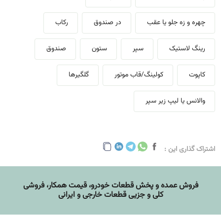
چهره و زه جلو یا عقب
در صندوق
رکاب
رینگ لاستیک
سپر
ستون
صندوق
کاپوت
کولینگ/قاب موتور
گلگیرها
والانس یا لیپ زیر سپر
اشتراک گذاری این :
فروش عمده و پخش قطعات خودرو، قيمت همکار، فروشی
کلی و جزیی قطعات خارجی و ایرانی