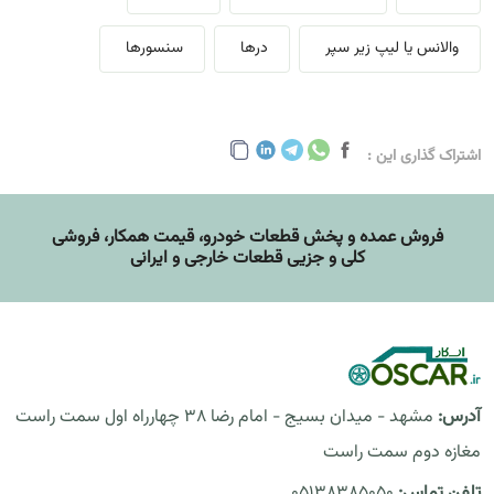
والانس یا لیپ زیر سپر
درها
سنسورها
اشتراک گذاری این :
فروش عمده و پخش قطعات خودرو، قيمت همکار، فروشی
کلی و جزیی قطعات خارجی و ایرانی
آدرس:
مشهد - میدان بسیج - امام رضا 38 چهارراه اول سمت راست
مغازه دوم سمت راست
تلفن تماس:
05138385050