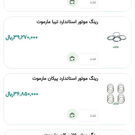
رینگ موتور استاندارد تیبا مارموت
39,270,000
﷼
رینگ موتور استاندارد پیکان مارموت
36,850,000
﷼