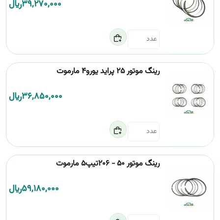
39,270,000
﷼
رینگ موتور 25 پراید یورو4 مارموت
36,850,000
﷼
رینگ موتور 50 - 206تیپ5 مارموت
59,180,000
﷼