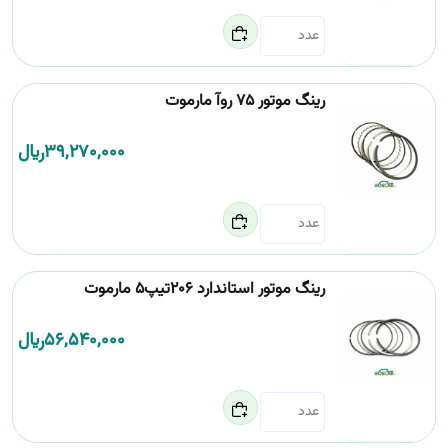
رینگ موتور 75 روآ مارموت
39,270,000
﷼
رینگ موتور استاندارد 206تیپ5 مارموت
56,540,000
﷼