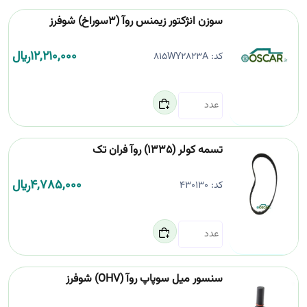
سوزن انژکتور زیمنس روآ (3سوراخ) شوفرز
12,210,000
﷼
کد:
815WY2823A
تسمه کولر (1335) روآ فران تک
4,785,000
﷼
کد:
430130
سنسور میل سوپاپ روآ (OHV) شوفرز