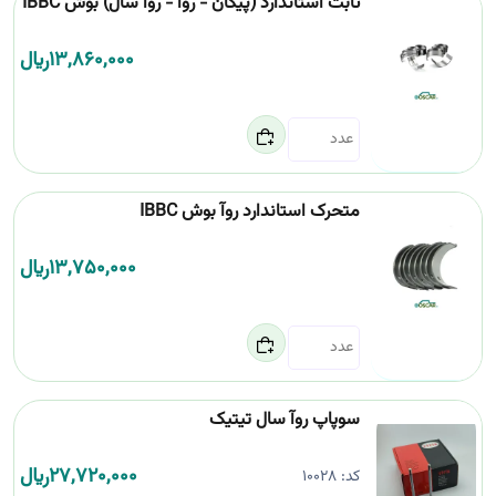
ثابت استاندارد (پیکان - روآ - روآ سال) بوش IBBC
13,860,000
﷼
متحرک استاندارد روآ بوش IBBC
13,750,000
﷼
سوپاپ روآ سال تیتیک
27,720,000
﷼
کد:
10028