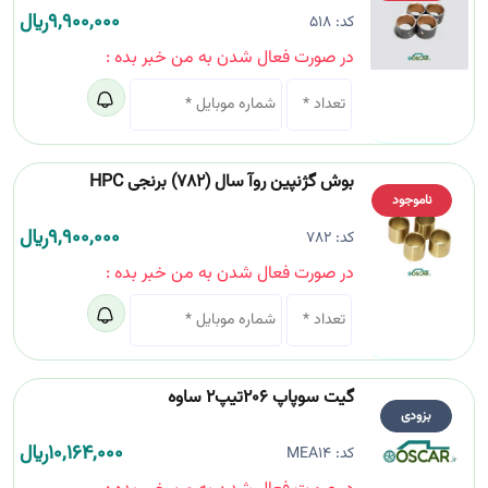
9,900,000
﷼
کد:
518
در صورت فعال شدن به من خبر بده :
بوش گژنپین روآ سال (782) برنجی HPC
ناموجود
9,900,000
﷼
کد:
782
در صورت فعال شدن به من خبر بده :
گیت سوپاپ 206تیپ2 ساوه
بزودی
10,164,000
﷼
کد:
MEA14