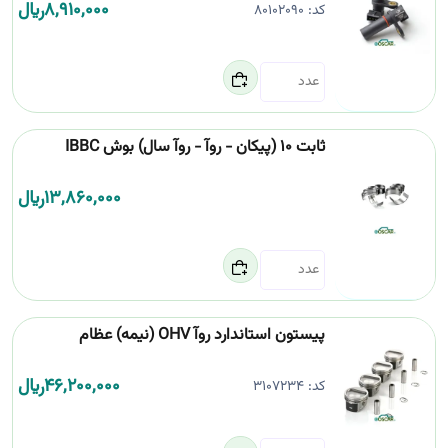
8,910,000
﷼
کد:
80102090
ثابت 10 (پیکان - روآ - روآ سال) بوش IBBC
13,860,000
﷼
پیستون استاندارد روآ OHV (نیمه) عظام
46,200,000
﷼
کد:
3107234