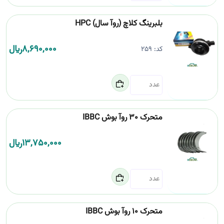
بلبرینگ کلاچ (روآ سال) HPC
8,690,000
﷼
کد:
259
متحرک 30 روآ بوش IBBC
13,750,000
﷼
متحرک 10 روآ بوش IBBC