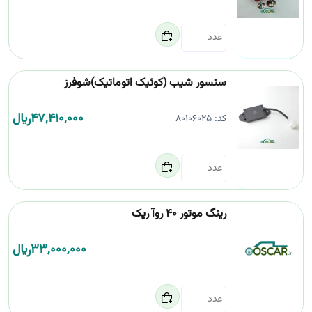
سنسور شیب (کوئیک اتوماتیک)شوفرز
47,410,000
﷼
کد:
80106025
رینگ موتور 40 روآ ریک
33,000,000
﷼