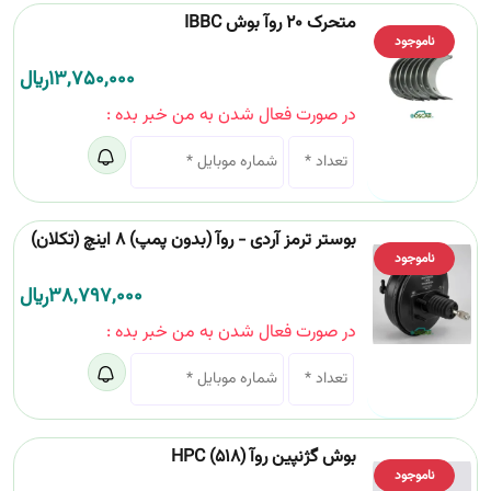
متحرک 20 روآ بوش IBBC
ناموجود
13,750,000
﷼
در صورت فعال شدن به من خبر بده :
بوستر ترمز آردی - روآ (بدون پمپ) 8 اینچ (تکلان)
ناموجود
38,797,000
﷼
در صورت فعال شدن به من خبر بده :
بوش گژنپین روآ (518) HPC
ناموجود