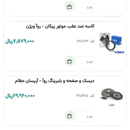
کاسه نمد عقب موتور پیکان - روآ ویژن
7,579,000
﷼
کد:
1711022
دیسک و صفحه و بلبرینگ روآ - آریسان عظام
69,960,000
﷼
کد:
3184111