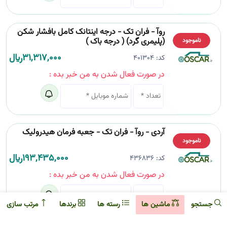
روآ - فران تک - درجه اینتانک کامل بافشار شکن
(پلیمری گرد) ( درجه باک )
ناموجود
31,317,000
﷼
کد:
401304
در صورت فعال شدن به من خبر بده :
آردی - روآ - فران تک - جعبه فرمان هیدرولیک
ناموجود
193,435,000
﷼
کد:
436836
در صورت فعال شدن به من خبر بده :
جستجو
ماشین ها
رسته ها
برند‌ها
مرتب سازی