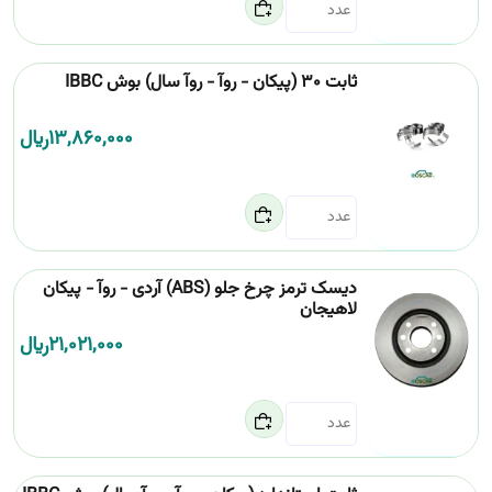
ثابت 30 (پیکان - روآ - روآ سال) بوش IBBC
13,860,000
﷼
دیسک ترمز چرخ جلو (ABS) آردی - روآ - پیکان
لاهیجان
21,021,000
﷼