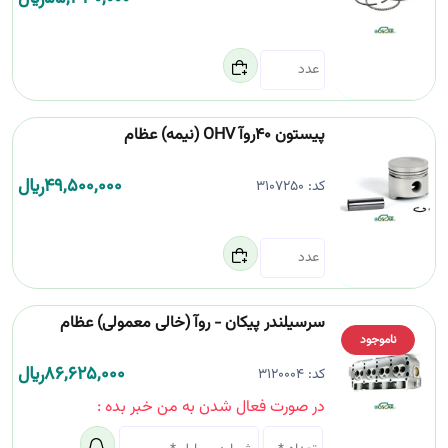
پیستون 40روآ OHV (نیمه) عظام
49,500,000
﷼
کد:
3107250
سرسیلندر پیکان - روآ (خالی معمولی) عظام
ناموجود
86,625,000
﷼
کد:
3120004
در صورت فعال شدن به من خبر بده :