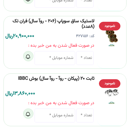
لاستیک ساق سوپاپ (206 - روآ سال) فران تک
(8عدد)
ناموجود
20,900,000
﷼
کد:
427156
در صورت فعال شدن به من خبر بده :
ثابت 20 (پیکان - روآ - روآ سال) بوش IBBC
ناموجود
13,860,000
﷼
در صورت فعال شدن به من خبر بده :