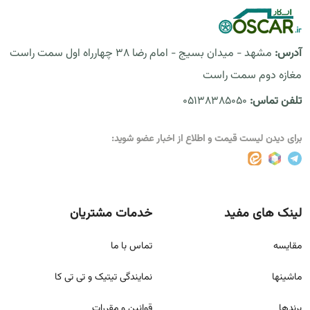
آدرس:
مشهد - میدان بسیج - امام رضا 38 چهارراه اول سمت راست
مغازه دوم سمت راست
تلفن تماس:
05138385050
برای دیدن لیست قیمت و اطلاع از اخبار عضو شوید:
لینک های مفید
خدمات مشتریان
مقايسه
تماس با ما
ماشینها
نمایندگی تیتیک و تی تی کا
برندها
قوانين و مقررات