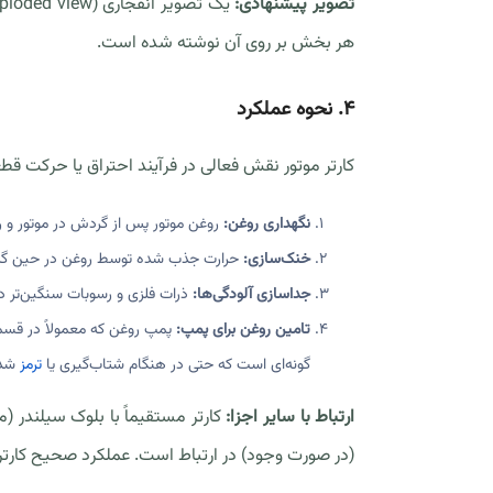
تصویر پیشنهادی:
یک تصویر انفجاری (exploded view) از یک کارتر روغن که بدنه، درپوش تخلیه روغن، محل نصب
هر بخش بر روی آن نوشته شده است.
۴. نحوه عملکرد
کارتر موتور نقش فعالی در فرآیند احتراق یا حرکت ق
نگهداری روغن:
روغن موتور پس از گردش در موتور و ر
خنک‌سازی:
حرارت جذب شده توسط روغن در حین گردش
جداسازی آلودگی‌ها:
ذرات فلزی و رسوبات سنگین‌تر د
تامین روغن برای پمپ:
پمپ روغن که معمولاً در قسمت پ
گونه‌ای است که حتی در هنگام شتاب‌گیری یا
ترمز
شدی
ارتباط با سایر اجزا:
کارتر مستقیماً با بلوک سیلندر (
(در صورت وجود) در ارتباط است. عملکرد صحیح کارتر