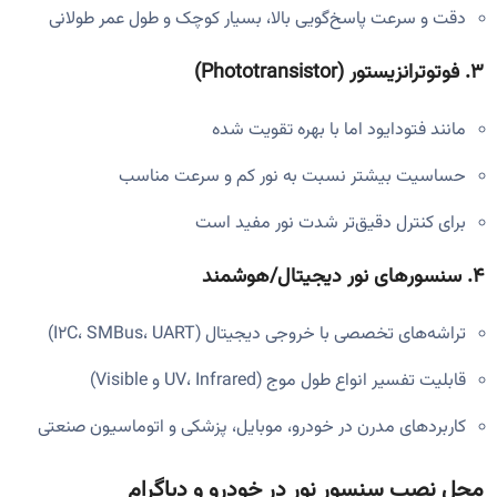
دقت و سرعت پاسخ‌گویی بالا، بسیار کوچک و طول عمر طولانی
۳.
فوتوترانزیستور (Phototransistor)
مانند فتودایود اما با بهره تقویت شده
حساسیت بیشتر نسبت به نور کم و سرعت مناسب
برای کنترل دقیق‌تر شدت نور مفید است
۴.
سنسورهای نور دیجیتال/هوشمند
تراشه‌های تخصصی با خروجی دیجیتال (I2C، SMBus، UART)
قابلیت تفسیر انواع طول موج (UV، Infrared و Visible)
کاربردهای مدرن در خودرو، موبایل، پزشکی و اتوماسیون صنعتی
محل نصب سنسور نور در خودرو و دیاگرام